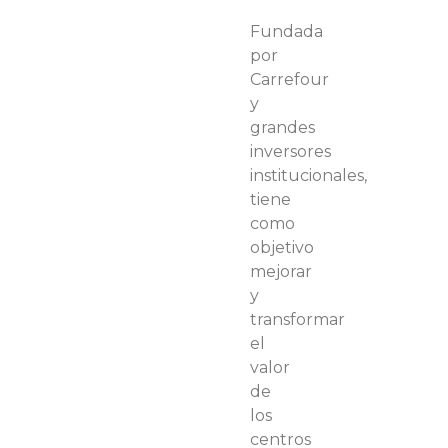
Fundada
por
Carrefour
y
grandes
inversores
institucionales,
tiene
como
objetivo
mejorar
y
transformar
el
valor
de
los
centros