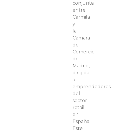
conjunta
entre
Carmila
y
la
Cámara
de
Comercio
de
Madrid,
dirigida
a
emprendedores
del
sector
retail
en
España.
Este