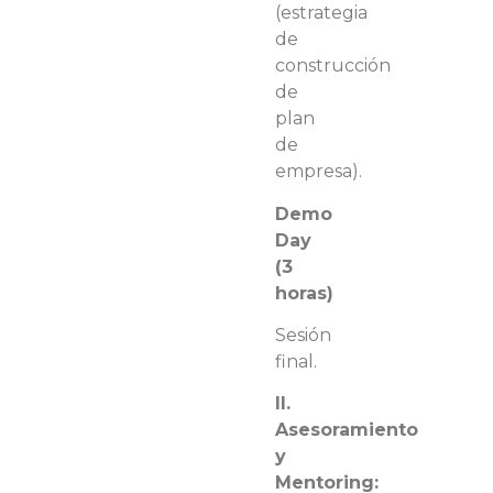
(estrategia
de
construcción
de
plan
de
empresa).
Demo
Day
(3
horas)
Sesión
final.
II.
Asesoramiento
y
Mentoring: