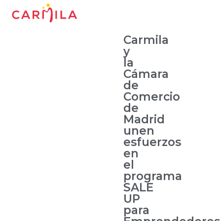
Carmila
y
la
Cámara
de
Comercio
de
Madrid
unen
esfuerzos
en
el
programa
SALE
UP
para